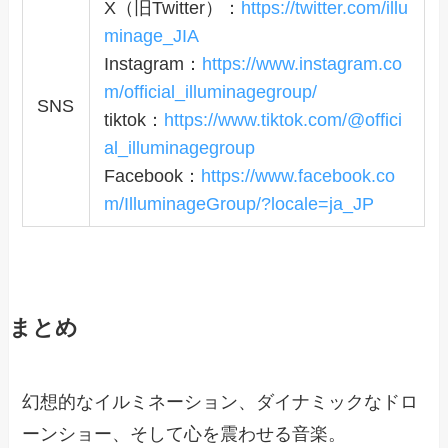
X（旧Twitter）：
https://twitter.com/illu
minage_JIA
Instagram：
https://www.instagram.co
m/official_illuminagegroup/
SNS
tiktok：
https://www.tiktok.com/@offici
al_illuminagegroup
Facebook：
https://www.facebook.co
m/IlluminageGroup/?locale=ja_JP
まとめ
幻想的なイルミネーション、ダイナミックなドロ
ーンショー、そして心を震わせる音楽。