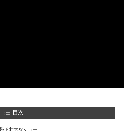
目次
を彩る壮大なショー