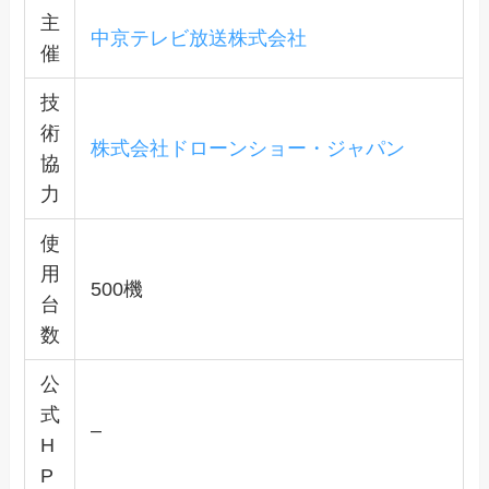
主
中京テレビ放送株式会社
催
技
術
株式会社ドローンショー・ジャパン
協
力
使
用
500機
台
数
公
式
–
H
P