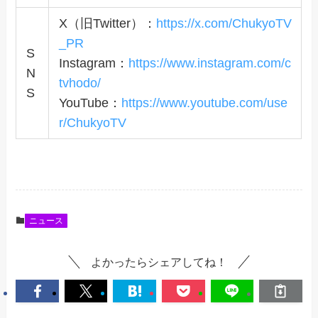
X（旧Twitter）：
https://x.com/ChukyoTV
_PR
S
Instagram：
https://www.instagram.com/c
N
tvhodo/
S
YouTube：
https://www.youtube.com/use
r/ChukyoTV
ニュース
よかったらシェアしてね！