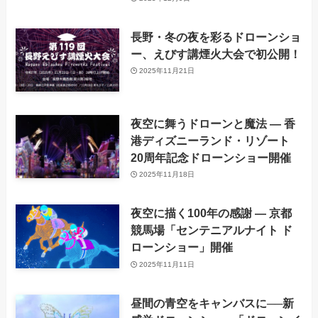
長野・冬の夜を彩るドローンショ
ー、えびす講煙火大会で初公開！
2025年11月21日
夜空に舞うドローンと魔法 ― 香
港ディズニーランド・リゾート
20周年記念ドローンショー開催
2025年11月18日
夜空に描く100年の感謝 ― 京都
競馬場「センテニアルナイト ド
ローンショー」開催
2025年11月11日
昼間の青空をキャンバスに──新