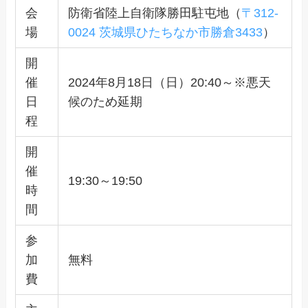
会
防衛省陸上自衛隊勝田駐屯地（
〒312-
場
0024 茨城県ひたちなか市勝倉3433
）
開
催
2024年8月18日（日）20:40～※悪天
日
候のため延期
程
開
催
19:30～19:50
時
間
参
加
無料
費