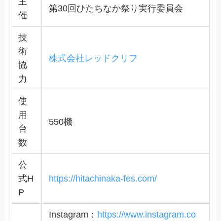
主
第30回ひたちなか祭り実行委員会
催
技
術
株式会社レッドクリフ
協
力
使
用
550機
台
数
公
式H
https://hitachinaka-fes.com/
P
Instagram：
https://www.instagram.co