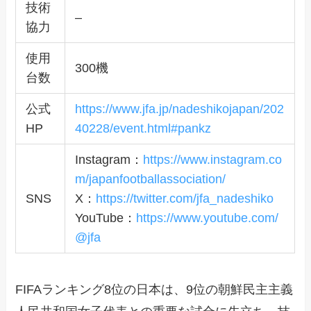
技術
–
協力
使用
300機
台数
公式
https://www.jfa.jp/nadeshikojapan/202
HP
40228/event.html#pankz
Instagram：
https://www.instagram.co
m/japanfootballassociation/
SNS
X：
https://twitter.com/jfa_nadeshiko
YouTube：
https://www.youtube.com/
@jfa
FIFAランキング8位の日本は、9位の朝鮮民主主義