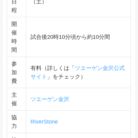
日
（土）
程
開
催
試合後20時10分頃から約10分間
時
間
参
有料（詳しくは「
ツエーゲン金沢公式
加
サイト
」をチェック）
費
主
ツエーゲン金沢
催
協
RiverStone
力