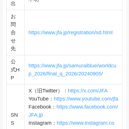
出
お
問
合
https://www.jfa.jp/registration/sd.html
せ
先
公
https://www.jfa.jp/samuraiblue/worldcu
式H
p_2026/final_q_2026/20240905/
P
X（旧Twitter）：
https://x.com/JFA
YouTube：
https://www.youtube.com/jfa
Facebook：
https://www.facebook.com/
SN
JFA.jp
S
Instagram：
https://www.instagram.co