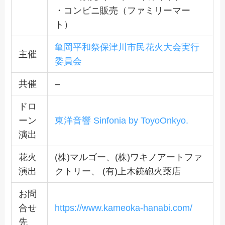
・コンビニ販売（ファミリーマー
ト）
亀岡平和祭保津川市民花火大会実行
主催
委員会
共催
–
ドロ
ーン
東洋音響 Sinfonia by ToyoOnkyo.
演出
花火
(株)マルゴー、(株)ワキノアートファ
演出
クトリー、 (有)上木銃砲火薬店
お問
合せ
https://www.kameoka-hanabi.com/
先