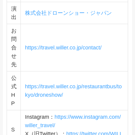
演
株式会社ドローンショー・ジャパン
出
お
問
合
https://travel.willer.co.jp/contact/
せ
先
公
式
https://travel.willer.co.jp/restaurantbus/to
H
kyo/droneshow/
P
Instagram：
https://www.instagram.com/
willer_travel/
S
X（旧Twitter）：
https://twitter.com/WILL